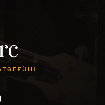
rc
ATGEFÜHL