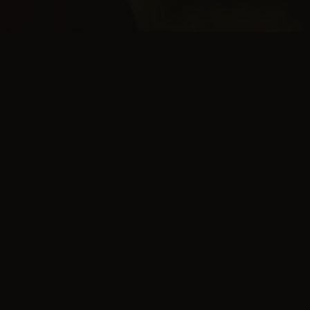
ich
?
nswerten Chaoten Marc
üchenabend war man sich
h zamm uff Dour!"